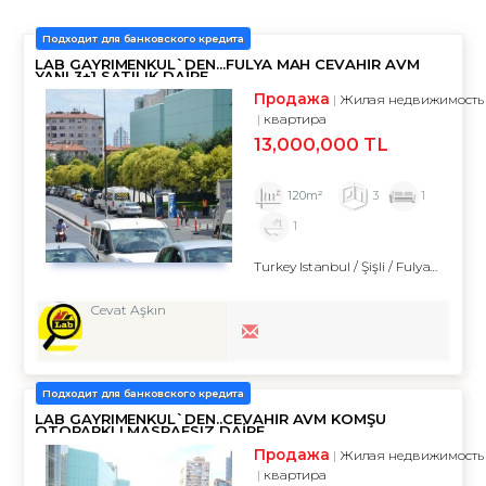
Подходит для банковского кредита
LAB GAYRIMENKUL`DEN...FULYA MAH CEVAHİR AVM
YANI 3+1 SATILIK DAİRE
Продажа
Жилая недвижимость
квартира
13,000,000 TL
120m²
3
1
1
Turkey Istanbul / Şişli
/ Fulya
/ Fuly
Cevat Aşkın
Подходит для банковского кредита
LAB GAYRIMENKUL`DEN..CEVAHİR AVM KOMŞU
OTOPARKLI MASRAFSIZ DAİRE
Продажа
Жилая недвижимость
квартира