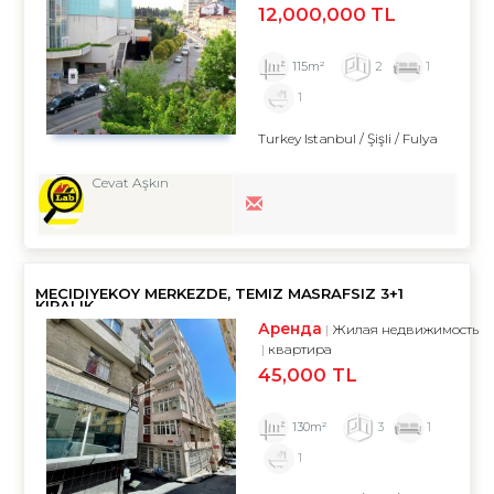
12,000,000 TL
115m²
2
1
1
Turkey Istanbul / Şişli
/ Fulya
Cevat Aşkın
MECIDIYEKÖY MERKEZDE, TEMIZ MASRAFSIZ 3+1
KIRALIK
Аренда
Жилая недвижимость
квартира
45,000 TL
130m²
3
1
1