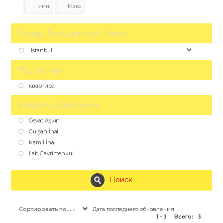
Город / Город/регион / Район
Istanbul
Подгруппы
квартира
Владелец объявления
Cevat Aşkın
Gülşah İnal
Kamil İnal
Lab Gayrimenkul
Поиск
Сортировать по.....:
Дата последнего обновления
1 - 3
Всего:
3