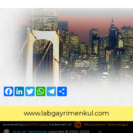
Facebook
LinkedIn
Twitter
WhatsApp
Telegram
Share
www.labgayrimenkul.com
powered by
port724.com
, trademark of
BitsCosmos Technology
|
pLan-et Technology
copyright © 2002-2026