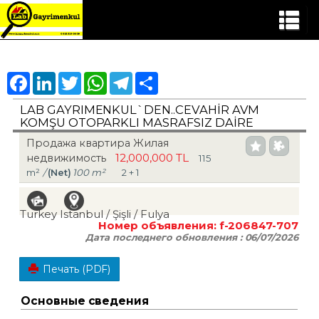
Facebook
LinkedIn
Twitter
WhatsApp
Telegram
Share
LAB GAYRIMENKUL`DEN..CEVAHİR AVM
KOMŞU OTOPARKLI MASRAFSIZ DAİRE
Продажа квартира Жилая
12,000,000 TL
недвижимость
115
m²
/
(Net)
100 m²
2 + 1
Turkey Istanbul / Şişli
/ Fulya
Номер объявления:
f-206847-707
Дата последнего обновления :
06/07/2026
Печать (PDF)
Основные сведения