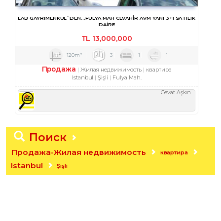
LAB GAYRIMENKUL`DEN...FULYA MAH CEVAHİR AVM YANI 3+1 SATILIK
DAİRE
TL
13,000,000
120m²
3
1
1
Продажа
Жилая недвижимость
квартира
Istanbul
Şişli
Fulya Mah.
Cevat Aşkın
Поиск
Продажа-Жилая недвижимость
квартира
Istanbul
Şişli