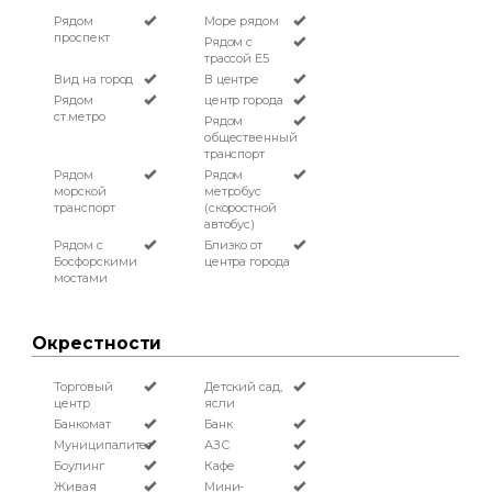
Рядом
Море рядом
проспект
Рядом с
трассой Е5
Вид на город
В центре
Рядом
центр города
ст.метро
Рядом
общественный
транспорт
Рядом
Рядом
морской
метробус
транспорт
(скоростной
автобус)
Рядом с
Близко от
Босфорскими
центра города
мостами
Окрестности
Торговый
Детский сад,
центр
ясли
Банкомат
Банк
Муниципалитет
АЗС
Боулинг
Кафе
Живая
Мини-