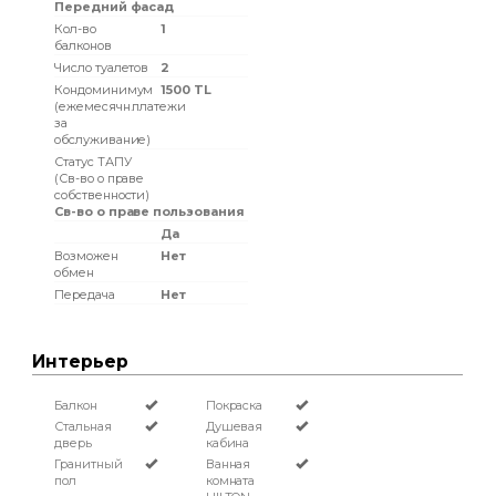
Передний фасад
Кол-во
1
балконов
Число туалетов
2
Кондоминимум
1500 TL
(ежемесячн.платежи
за
обслуживание)
Статус ТАПУ
(Св-во о праве
собственности)
Св-во о праве пользования
Да
Возможен
Нет
обмен
Передача
Нет
Интерьер
Балкон
Покраска
Стальная
Душевая
дверь
кабина
Гранитный
Ванная
пол
комната