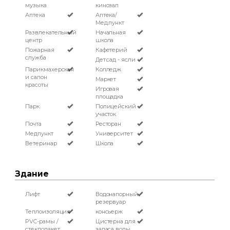
музыка
кинозал
Аптека
Аптека/
Мед.пункт
Развлекательный
Начальная
центр
школа
Пожарная
Кафетерий
служба
Дет.сад - ясли
Парикмахерская
Колледж
и салон
Маркет
красоты
Игровая
площадка
Парк
Полицейский
участок
Почта
Ресторан
Медпункт
Университет
Ветеринар
Школа
Здание
Лифт
Водонапорный
резервуар
Теплоизоляция
консьерж
PVC-рамы /
Цистерна для
стеклопакет
запаса воды