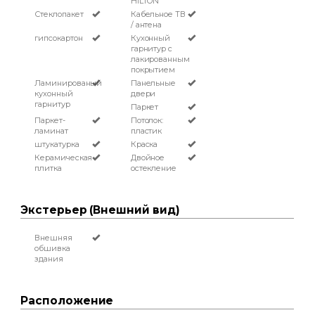
HILTON
Стеклопакет
Кабельное ТВ
/ антена
гипсокартон
Кухонный
гарнитур с
лакированным
покрытием
Ламинированый
Панельные
кухонный
двери
гарнитур
Паркет
Паркет-
Потолок:
ламинат
пластик
штукатурка
Краска
Керамическая
Двойное
плитка
остекление
Экстерьер (Внешний вид)
Внешняя
обшивка
здания
Расположение