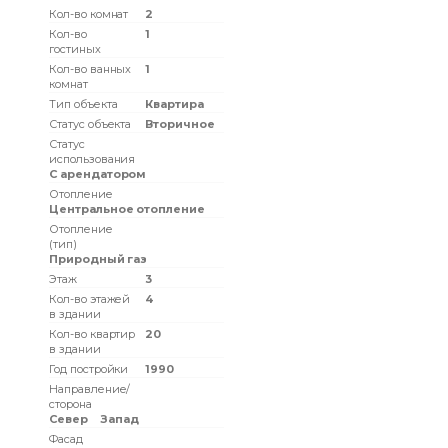
Кол-во комнат
2
Кол-во
1
гостиных
Кол-во ванных
1
комнат
Тип объекта
Квартира
Статус объекта
Вторичное
Статус
использования
С арендатором
Отопление
Центральное отопление
Отопление
(тип)
Природный газ
Этаж
3
Кол-во этажей
4
в здании
Кол-во квартир
20
в здании
Год постройки
1990
Направление/
сторона
Север
Запад
Фасад