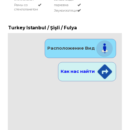
Рамы со
парковка
стеклопакетом
Звукоизоляция
Turkey Istanbul / Şişli
/ Fulya
Расположение Вид
Как нас найти