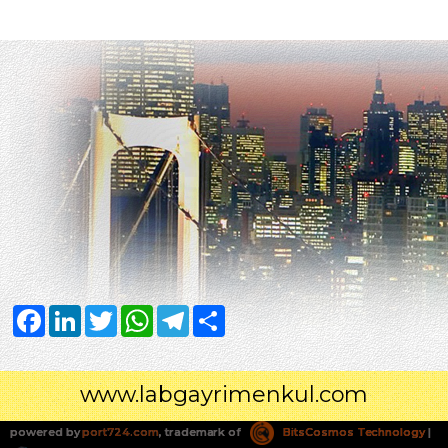
Facebook
LinkedIn
Twitter
WhatsApp
Telegram
Share
www.labgayrimenkul.com
powered by
port724.com
, trademark of
BitsCosmos Technology
|