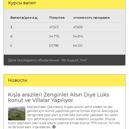
Курсы валют
Валюта/ден.ед.
Покупка
стоимость продажи
$
47.523
47.609
€
54.775
54.874
£
63.788
64.120
Дата последнего обновления
09 August, 11:47
Новости
Kışla arazileri Zenginler Alsın Diye Lüks
konut ve Villalar Yapılıyor.
İstanbul’daki Çekmeköy Kışlası arazisi şehit aileleri ve dar
gelililer için konut yapılmak yerine Emlak Konut Aracılığıyla
zenginlere yeşil alan içinde lüks konutlar yapılarak bu vatan
için şehit düşmüş evlatlarımızın ailelerini üzüyorlar. Büyük
kısmı yeşil alan olan kışla arazisi üzerine Emlak Konut 1774 konut, 141 villa
ve 56 ticari alan inşa edecek....