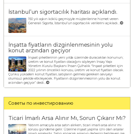
İstanbul’un sigortacılık haritası açıklandı.
150 yılı aşkın köklü geçmişiyle müşterilerine hizmet veren
Generali Sigorta, İstanbul’un sigortacılık verilerini açıkladı....
İnşatta fiyatların dizginlenmesinin yolu
konut arzından geçiyor
İnşaat şirketlerinin yeni yılda üzerinde duracakları konunun;
üretim ve konut fiyatları olacağını söyleyen İnsay Yapı
Yönetim Kurulu Başkanı İhsan Çulhalık “İnşaat şirketleri için
2022 yılının öncelikli konusu, üretim ve konut fiyatları olacak.
Çünkü yükselen konut fiyatları, satışların gelmesi gereken seviyeyi
olumsuz şekilde etkileyecek. Fiyatların dizginlenmesinin yolu da konut
arzından geçiyor” dedi....
Советы по инвестированию
Ticari İmarlı Arsa Alınır Mı, Sorun Çıkarır Mı?
Yatırım amacıyla arsa satın alırken, ticari imarlı arsa alınır mı
sorusu gündeme gelir. Üzerine inşaat yapma izni olan arsalar
imarlı arsalardır. Satın alınacak arsanın değerini belirleyen ise