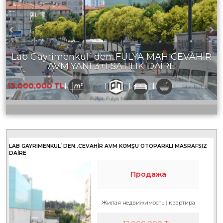
Lab Gayrimenkul`den...FULYA MAH CEVAHİR
AVM YANI 3+1 SATILIK DAİRE
13,000,000 TL
120m²
3
1
1
Istanbul, Şişli,
Fulya, Fulya Mah.
LAB GAYRIMENKUL`DEN..CEVAHİR AVM KOMŞU OTOPARKLI MASRAFSIZ
DAİRE
Продажа
Жилая недвижимость
квартира