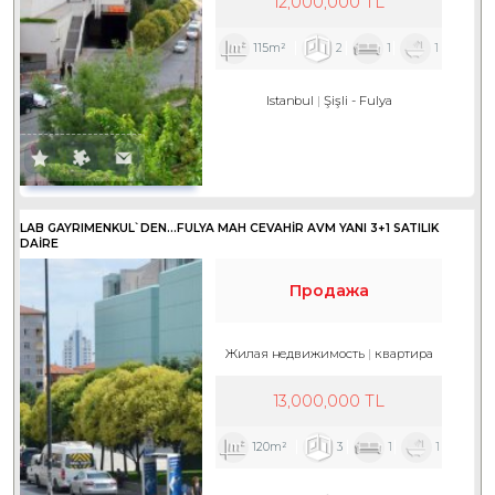
12,000,000 TL
115m²
2
1
1
Istanbul
Şişli
-
Fulya
LAB GAYRIMENKUL`DEN...FULYA MAH CEVAHİR AVM YANI 3+1 SATILIK
DAİRE
Продажа
Жилая недвижимость
квартира
13,000,000 TL
120m²
3
1
1