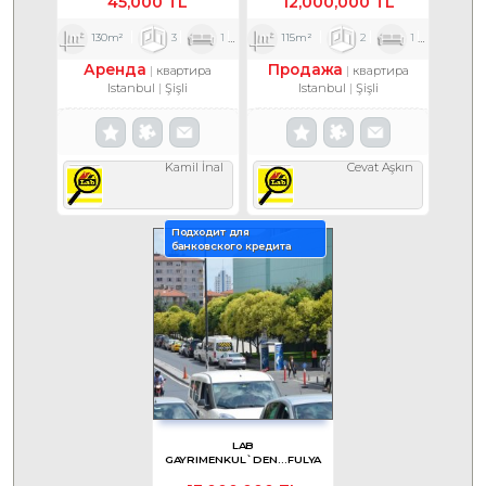
45,000 TL
12,000,000 TL
130m²
3
1
1
115m²
2
1
1
Аренда
Продажа
квартира
квартира
Istanbul
Şişli
Istanbul
Şişli
Kamil İnal
Cevat Aşkın
Подходит для
банковского кредита
LAB
GAYRIMENKUL`DEN...FULYA
MAH CEVAHİR AVM YANI 3+1