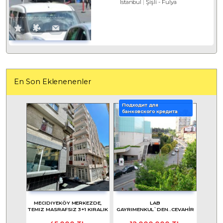
Istanbul
Şişli
-
Fulya
En Son Eklenenenler
Подходит для
банковского кредита
MECIDIYEKÖY MERKEZDE,
LAB
TEMIZ MASRAFSIZ 3+1 KIRALIK
GAYRIMENKUL`DEN..CEVAHİR
AVM KOMŞU OTOPARKLI
MASRAFSIZ DAİRE