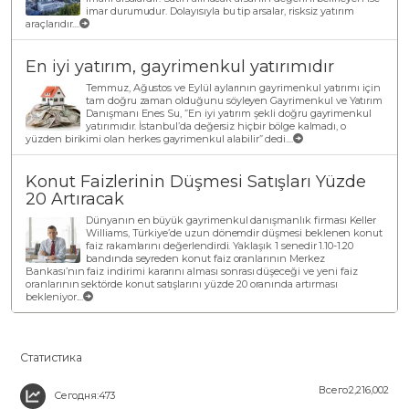
imar durumudur. Dolayısıyla bu tip arsalar, risksiz yatırım
araçlarıdır....
En iyi yatırım, gayrimenkul yatırımıdır
Temmuz, Ağustos ve Eylül aylarının gayrimenkul yatırımı için
tam doğru zaman olduğunu söyleyen Gayrimenkul ve Yatırım
Danışmanı Enes Su, ”En iyi yatırım şekli doğru gayrimenkul
yatırımıdır. İstanbul’da değersiz hiçbir bölge kalmadı, o
yüzden birikimi olan herkes gayrimenkul alabilir” dedi....
Konut Faizlerinin Düşmesi Satışları Yüzde
20 Artıracak
Dünyanın en büyük gayrimenkul danışmanlık firması Keller
Williams, Türkiye’de uzun dönemdir düşmesi beklenen konut
faiz rakamlarını değerlendirdi. Yaklaşık 1 senedir 1.10-1.20
bandında seyreden konut faiz oranlarının Merkez
Bankası’nın faiz indirimi kararını alması sonrası düşeceği ve yeni faiz
oranlarının sektörde konut satışlarını yüzde 20 oranında artırması
bekleniyor....
Статистика
Всего:2,216,002
Сегодня:473