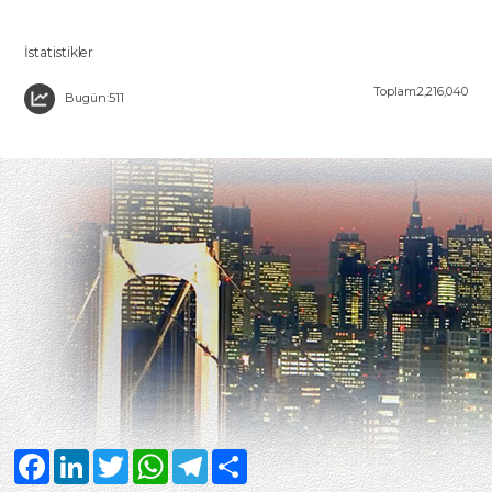
İstatistikler
Toplam:2,216,040
Bugün:511
Facebook
LinkedIn
Twitter
WhatsApp
Telegram
Share