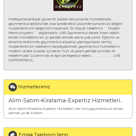
Profesyonel ekibiyle, güvenilir, kaliteli danışmanlık hizmetleriyle,
gayrimenkul sektöründe, kısa sürede etkili çözümler sunarak siz değerli
müşterilerimizin beğenisini kazandık. En büyük hedefimiz ``Müşteri
Memnuniyetini`` sağlamaktır. LAB Gayrimenkul olarak; İnsan odaklı
emlak hizmetlerini en iyi şekilde vermek adına yola çıktık. Eğitimli ve
dinamik ekibimizle, gayrimenkul alışverişi yapmaya karar vermiş
müşterilerimizin isteklerini karşılayabilmek, gayrimenkul hizmetlerini,
modern ve etik kurallar içinde en hızlı ve yararlı şekilde sunmak ilk
hedefimizdir. Güveninize ve ilginize teşekkür ederiz. . . . . . . . . . . . . . . LAB
GAYRİMENKUL
Hizmetlerimiz
Alım-Satım-Kiralama-Expertiz Hizmetleri..
Alım-Satım-Kiralama-Expertiz Hizmetleri..Her türlü gayrimenkulü almak,
satmak ya da kiralam...
Emlak Talebinizi İletin