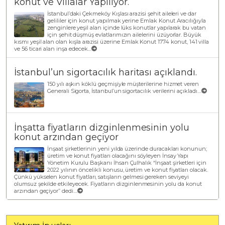
konut ve Villalar Yapılıyor.
İstanbul’daki Çekmeköy Kışlası arazisi şehit aileleri ve dar
gelililer için konut yapılmak yerine Emlak Konut Aracılığıyla
zenginlere yeşil alan içinde lüks konutlar yapılarak bu vatan
için şehit düşmüş evlatlarımızın ailelerini üzüyorlar. Büyük
kısmı yeşil alan olan kışla arazisi üzerine Emlak Konut 1774 konut, 141 villa
ve 56 ticari alan inşa edecek....
İstanbul’un sigortacılık haritası açıklandı.
150 yılı aşkın köklü geçmişiyle müşterilerine hizmet veren
Generali Sigorta, İstanbul’un sigortacılık verilerini açıkladı....
İnşatta fiyatların dizginlenmesinin yolu
konut arzından geçiyor
İnşaat şirketlerinin yeni yılda üzerinde duracakları konunun;
üretim ve konut fiyatları olacağını söyleyen İnsay Yapı
Yönetim Kurulu Başkanı İhsan Çulhalık “İnşaat şirketleri için
2022 yılının öncelikli konusu, üretim ve konut fiyatları olacak.
Çünkü yükselen konut fiyatları, satışların gelmesi gereken seviyeyi
olumsuz şekilde etkileyecek. Fiyatların dizginlenmesinin yolu da konut
arzından geçiyor” dedi....