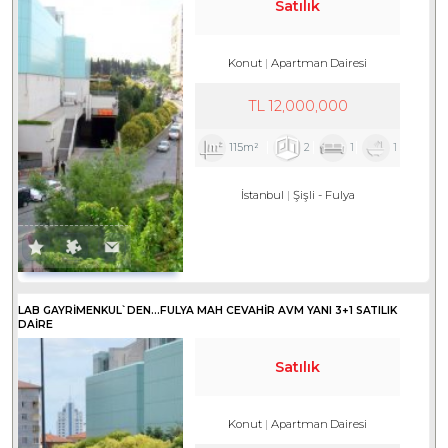
Satılık
Konut
Apartman Dairesi
TL
12,000,000
115m²
2
1
1
İstanbul
Şişli
-
Fulya
LAB GAYRIMENKUL`DEN...FULYA MAH CEVAHİR AVM YANI 3+1 SATILIK
DAİRE
Satılık
Konut
Apartman Dairesi