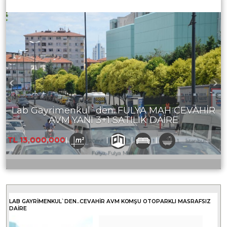
Lab Gayrimenkul`den...FULYA MAH CEVAHİR
AVM YANI 3+1 SATILIK DAİRE
TL
13,000,000
120m²
3
1
1
İstanbul, Şişli,
Fulya, Fulya Mah.
LAB GAYRIMENKUL`DEN..CEVAHİR AVM KOMŞU OTOPARKLI MASRAFSIZ
DAİRE