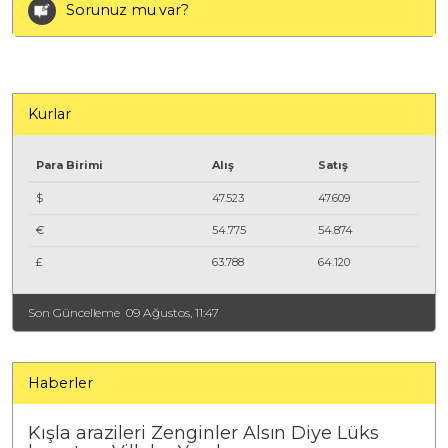
Sorunuz mu var?
Kurlar
Para Birimi
Alış
Satış
$
47.523
47.609
€
54.775
54.874
£
63.788
64.120
Son Güncelleme
09 Ağustos, 11:47
Haberler
Kışla arazileri Zenginler Alsın Diye Lüks