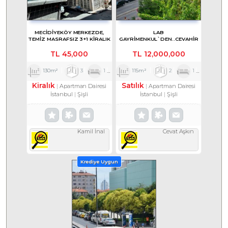
MECIDIYEKÖY MERKEZDE,
LAB
TEMIZ MASRAFSIZ 3+1 KIRALIK
GAYRIMENKUL`DEN..CEVAHİR
AVM KOMŞU OTOPARKLI
MASRAFSIZ DAİRE
TL
45,000
TL
12,000,000
130m²
3
1
1
115m²
2
1
1
Kiralık
Satılık
Apartman Dairesi
Apartman Dairesi
İstanbul
Şişli
İstanbul
Şişli
Kamil İnal
Cevat Aşkın
Krediye Uygun