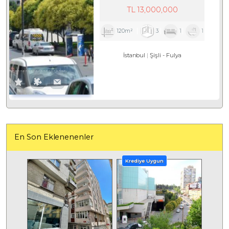
TL
13,000,000
120m²
3
1
1
İstanbul
Şişli
-
Fulya
En Son Eklenenenler
Krediye Uygun