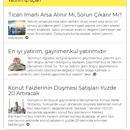
Yatırım İp uçları
Ticari İmarlı Arsa Alınır Mı, Sorun Çıkarır Mı?
Yatırım amacıyla arsa satın alırken, ticari imarlı arsa alınır mı
sorusu gündeme gelir. Üzerine inşaat yapma izni olan arsalar
imarlı arsalardır. Satın alınacak arsanın değerini belirleyen ise
imar durumudur. Dolayısıyla bu tip arsalar, risksiz yatırım
araçlarıdır....
En iyi yatırım, gayrimenkul yatırımıdır
Temmuz, Ağustos ve Eylül aylarının gayrimenkul yatırımı için
tam doğru zaman olduğunu söyleyen Gayrimenkul ve Yatırım
Danışmanı Enes Su, ”En iyi yatırım şekli doğru gayrimenkul
yatırımıdır. İstanbul’da değersiz hiçbir bölge kalmadı, o
yüzden birikimi olan herkes gayrimenkul alabilir” dedi....
Konut Faizlerinin Düşmesi Satışları Yüzde
20 Artıracak
Dünyanın en büyük gayrimenkul danışmanlık firması Keller
Williams, Türkiye’de uzun dönemdir düşmesi beklenen konut
faiz rakamlarını değerlendirdi. Yaklaşık 1 senedir 1.10-1.20
bandında seyreden konut faiz oranlarının Merkez
Bankası’nın faiz indirimi kararını alması sonrası düşeceği ve yeni faiz
oranlarının sektörde konut satışlarını yüzde 20 oranında artırması
bekleniyor....