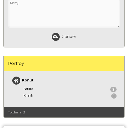
Gönder
Portföy
Konut
Satılık
2
Kiralık
1
Toplam : 3