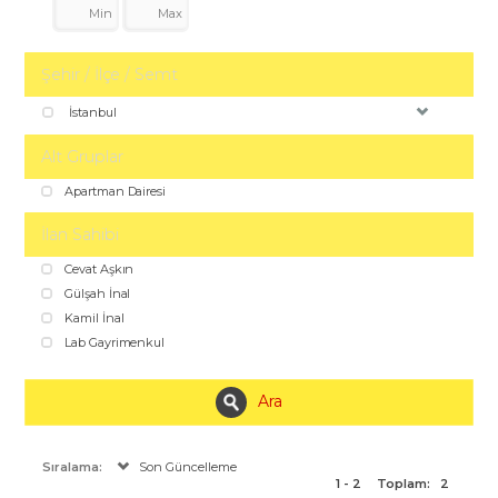
Şehir / İlçe / Semt
İstanbul
Alt Gruplar
Apartman Dairesi
İlan Sahibi
Cevat Aşkın
Gülşah İnal
Kamil İnal
Lab Gayrimenkul
Ara
Sıralama:
Son Güncelleme
1 - 2
Toplam:
2