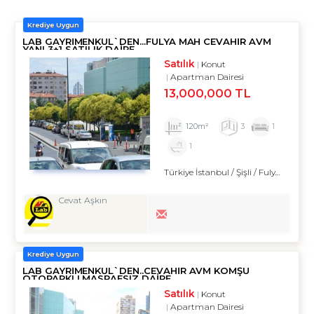
Krediye Uygun
LAB GAYRIMENKUL`DEN...FULYA MAH CEVAHİR AVM
YANI 3+1 SATILIK DAİRE
Satılık
Konut
Apartman Dairesi
13,000,000 TL
120m²
3
1
1
Türkiye İstanbul / Şişli
/ Fulya
/ Fuly
Cevat Aşkın
Krediye Uygun
LAB GAYRIMENKUL`DEN..CEVAHİR AVM KOMŞU
OTOPARKLI MASRAFSIZ DAİRE
Satılık
Konut
Apartman Dairesi