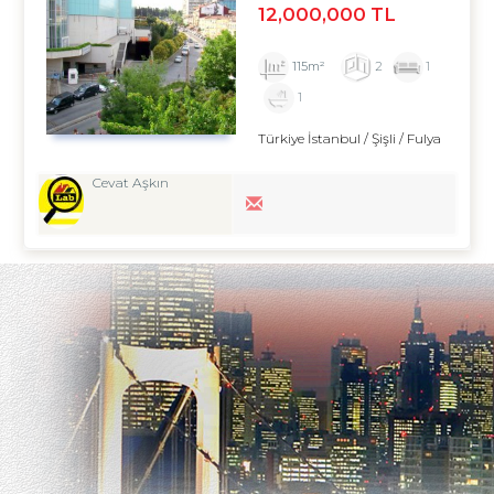
12,000,000 TL
115m²
2
1
1
Türkiye İstanbul / Şişli
/ Fulya
Cevat Aşkın