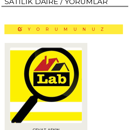
SATILIK DAİRE /
YORUMLAR
YORUMUNUZ
CEVAT AŞKIN