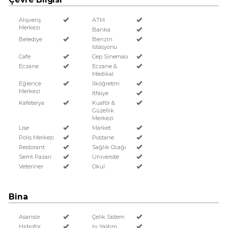
Alışveriş
ATM
Merkezi
Banka
Belediye
Benzin
Istasyonu
Cafe
Cep Sineması
Eczane
Eczane &
Medikal
Eğlence
İlköğretim
Merkezi
İtfaiye
Kafeterya
Kuaför &
Güzellik
Merkezi
Lise
Market
Polis Merkezi
Postane
Restorant
Sağlık Ocağı
Semt Pazarı
Üniversite
Veteriner
Okul
Bina
Asansör
Çelik Sistem
Hidrofor
Isı Yalıtım