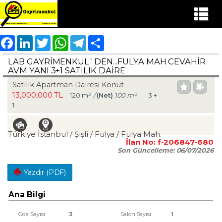
Facebook
LinkedIn
Twitter
WhatsApp
Telegram
Share
LAB GAYRIMENKUL`DEN...FULYA MAH CEVAHİR
AVM YANI 3+1 SATILIK DAİRE
Satılık Apartman Dairesi Konut
13,000,000 TL
120 m²
/
(Net)
100 m²
3 +
1
Türkiye İstanbul / Şişli
/ Fulya
/ Fulya Mah.
İlan No:
f-206847-680
Son Güncelleme:
06/07/2026
Yazdır (PDF)
Ana Bilgi
Oda Sayısı
3
Salon Sayısı
1