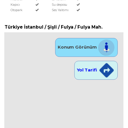
Kapıcı
Su deposu
Otopark
Ses Yalıtımı
Türkiye İstanbul / Şişli
/ Fulya
/ Fulya Mah.
Konum Görünüm
Yol Tarifi