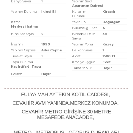
Banyo Sayısı
1
Yapının Şekli
Apartman Dairesi
Yapının Durumu
Ikinci El
Kullanım
Kiracılı
Durumu
Isıtma
Yakıt Tipi
Doğalgaz
Merkezi Isıtma
Bulunduğu Kat
4
Bina Kat Sayısı
9
Binadaki Daire
38
Sayısı
İnşa Yılı
1990
Yapının Yönü
Kuzey
Yapının Cephesi
Arka Cephe
Balkon Sayısı
1
Tuvalet Sayısı
1
Aidat
1500 TL
Tapu Durumu
Krediye Uygun
Evet
Kat Irtifakli Tapu
Takas Yapılır
Hayır
Devren
Hayır
FULYA MAH AYTEKİN KOTİL CADDESİ,
CEVAHİR AVM YANINDA.MERKEZ KONUMDA,
CEVAHİR METRO GİRİŞİNE 30 METRE
MESAFEDE.ANACADDE,
METRO - METROBÜS - OTOBÜS DURAKLARI