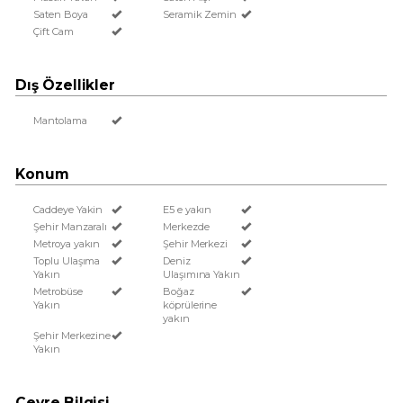
Saten Boya
Seramik Zemin
Çift Cam
Dış Özellikler
Mantolama
Konum
Caddeye Yakin
E5 e yakın
Şehir Manzaralı
Merkezde
Metroya yakın
Şehir Merkezi
Toplu Ulaşıma
Deniz
Yakın
Ulaşımına Yakın
Metrobüse
Boğaz
Yakın
köprülerine
yakın
Şehir Merkezine
Yakın
Çevre Bilgisi