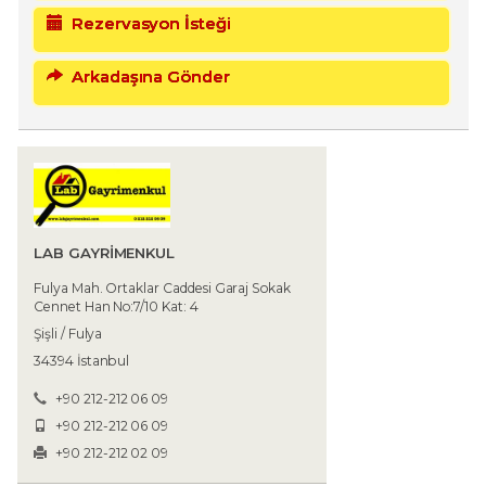
Rezervasyon İsteği
Arkadaşına Gönder
LAB GAYRİMENKUL
Fulya Mah. Ortaklar Caddesi Garaj Sokak
Cennet Han No:7/10 Kat: 4
Şişli / Fulya
34394 İstanbul
+90 212-212 06 09
+90 212-212 06 09
+90 212-212 02 09