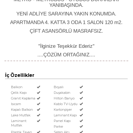
YANIBAŞINDA.​
YENİ ADLİYE SARAYINA YAKIN KONUMDA.
APARTMANDA 4. KATTA 3 ODA 1 SALON 120 m2.
ÇİFT ASANSÖRLÜ MASRAFSIZ.
''İlginize Teşekkür Ederiz''
....ÇÖZÜM ORTAĞINIZ....
İç Özellikler
Balkon
Boyalı
Çelik Kapı
Duşakabin
Granit Kaplama
Hilton Banyo
Isıcam
Kablo TV-Uydu
Kapalı Balkon
Kartonpiyer
Lake Mutfak
Laminant Kapı
Laminant
Panel Kapı
Mutfak
Parke
Plastik Tavan
Saten Alçı