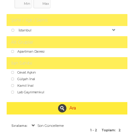
Şehir / İlçe / Semt
İstanbul
Alt Gruplar
Apartman Dairesi
İlan Sahibi
Cevat Aşkın
Gülşah İnal
Kamil İnal
Lab Gayrimenkul
Ara
Sıralama:
Son Güncelleme
1 - 2
Toplam:
2