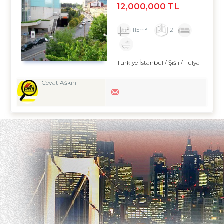
12,000,000 TL
115m²
2
1
1
Türkiye İstanbul / Şişli
/ Fulya
Cevat Aşkın