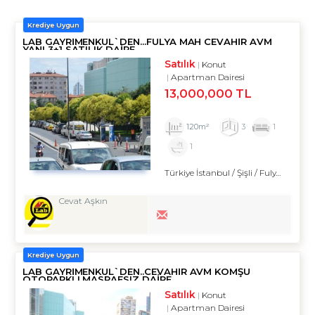
Krediye Uygun
LAB GAYRIMENKUL`DEN...FULYA MAH CEVAHİR AVM
YANI 3+1 SATILIK DAİRE
Satılık
Konut
Apartman Dairesi
13,000,000 TL
120m²
3
1
1
Türkiye İstanbul / Şişli
/ Fulya
/ Fuly
Cevat Aşkın
Krediye Uygun
LAB GAYRIMENKUL`DEN..CEVAHİR AVM KOMŞU
OTOPARKLI MASRAFSIZ DAİRE
Satılık
Konut
Apartman Dairesi