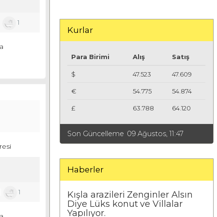
1
Kurlar
a
Para Birimi
Alış
Satış
$
47.523
47.609
€
54.775
54.874
£
63.788
64.120
Son Güncelleme
09 Ağustos, 11:47
resi
Haberler
1
1
Kışla arazileri Zenginler Alsın
Diye Lüks konut ve Villalar
Yapılıyor.
a