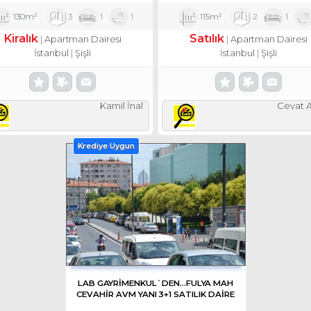
130m²
3
1
1
115m²
2
1
Kiralık
Satılık
Apartman Dairesi
Apartman Dairesi
İstanbul
Şişli
İstanbul
Şişli
Kamil İnal
Cevat A
Krediye Uygun
LAB GAYRIMENKUL`DEN...FULYA MAH
CEVAHİR AVM YANI 3+1 SATILIK DAİRE