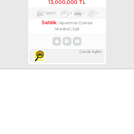
13,000,000 TL
120m²
3
1
1
Satılık
Apartman Dairesi
İstanbul
Şişli
Cevat Aşkın