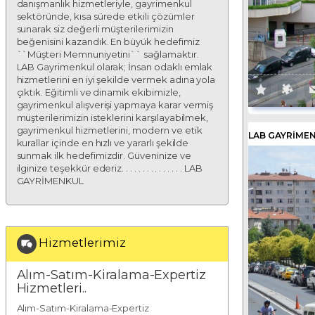
danışmanlık hizmetleriyle, gayrimenkul
sektöründe, kısa sürede etkili çözümler
sunarak siz değerli müşterilerimizin
beğenisini kazandık. En büyük hedefimiz
``Müşteri Memnuniyetini`` sağlamaktır.
LAB Gayrimenkul olarak; İnsan odaklı emlak
hizmetlerini en iyi şekilde vermek adına yola
çıktık. Eğitimli ve dinamik ekibimizle,
gayrimenkul alışverişi yapmaya karar vermiş
müşterilerimizin isteklerini karşılayabilmek,
gayrimenkul hizmetlerini, modern ve etik
LAB GAYRIMEN
kurallar içinde en hızlı ve yararlı şekilde
sunmak ilk hedefimizdir. Güveninize ve
ilginize teşekkür ederiz. . . . . . . . . . . . . . . LAB
GAYRİMENKUL
Hizmetlerimiz
Alım-Satım-Kiralama-Expertiz
Hizmetleri..
Alım-Satım-Kiralama-Expertiz