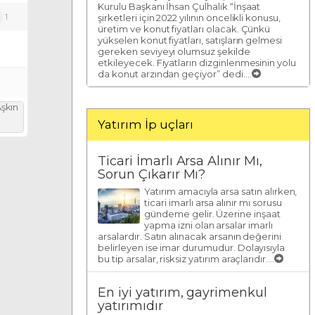
Kurulu Başkanı İhsan Çulhalık “İnşaat
şirketleri için 2022 yılının öncelikli konusu,
1
üretim ve konut fiyatları olacak. Çünkü
yükselen konut fiyatları, satışların gelmesi
gereken seviyeyi olumsuz şekilde
etkileyecek. Fiyatların dizginlenmesinin yolu
da konut arzından geçiyor” dedi....
şkın
Yatırım İp uçları
Ticari İmarlı Arsa Alınır Mı,
Sorun Çıkarır Mı?
Yatırım amacıyla arsa satın alırken,
ticari imarlı arsa alınır mı sorusu
gündeme gelir. Üzerine inşaat
yapma izni olan arsalar imarlı
arsalardır. Satın alınacak arsanın değerini
belirleyen ise imar durumudur. Dolayısıyla
bu tip arsalar, risksiz yatırım araçlarıdır....
En iyi yatırım, gayrimenkul
yatırımıdır