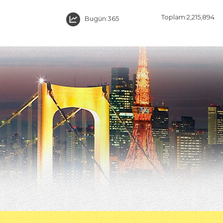
Toplam:2,215,894
Bugün:365