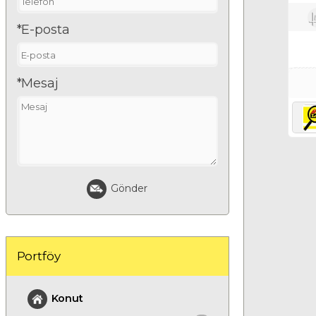
*E-posta
*Mesaj
Gönder
Portföy
Konut