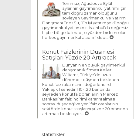
Temmuz, Ağustos ve Eylül
aylarının gayrimenkul yatırımı için
tam doğru zaman olduğunu
söyleyen Gayrimenkul ve Yatırım
Danışmanı Enes Su, ”En iyi yatırım şekli doğru
gayrimenkul yatırımıdır. İstanbul’da değersiz
hiçbir bölge kalmadı, o yüzden birikimi olan
herkes gayrimenkul alabilir” dedi....
Konut Faizlerinin Düşmesi
Satışları Yüzde 20 Artıracak
Dünyanın en büyük gayrimenkul
danışmanlık firması Keller
Williams, Türkiye’de uzun
dönemdir düşmesi beklenen
konut faiz rakamlarını değerlendirdi.
Yaklaşık 1 senedir 1.10-1.20 bandında
seyreden konut faiz oranlarının Merkez
Bankası’nın faiz indirimi kararını alması
sonrası düşeceği ve yeni faiz oranlarının
sektörde konut satışlarını yüzde 20 oranında
artırması bekleniyor....
İstatistikler