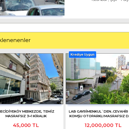
klenenenler
Krediye Uygun
ECIDIYEKÖY MERKEZDE, TEMIZ
LAB GAYRIMENKUL`DEN..CEVAHİR
MASRAFSIZ 3+1 KIRALIK
KOMŞU OTOPARKLI MASRAFSIZ D
45,000 TL
12,000,000 TL