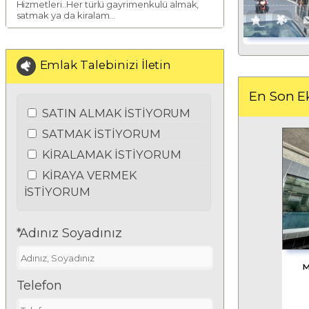
Hizmetleri..Her türlü gayrimenkulü almak,
satmak ya da kiralam...
Emlak Talebinizi İletin
En Son E
SATIN ALMAK İSTİYORUM
SATMAK İSTİYORUM
KİRALAMAK İSTİYORUM
KİRAYA VERMEK
İSTİYORUM
*Adınız Soyadınız
M
Telefon