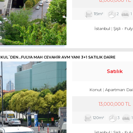
115m²
2
1
İstanbul
Şişli
-
Fuly
KUL`DEN...FULYA MAH CEVAHİR AVM YANI 3+1 SATILIK DAİRE
Satılık
Konut
Apartman Dai
13,000,000 TL
120m²
3
İstanbul
Şişli
-
Fuly