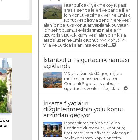
İstanbul’daki Çekmeköy Kışlası
arazisi şehit aileleri ve dar gelililer
için konut yapılmak yerine Emlak
Konut Aracılığıyla zenginlere yeşil
alan içinde lüks konutlar yapılarak bu vatan
için şehit düşmüş evlatlarımızın ailelerini
üzüyorlar. Büyük kısmı yeşil alan olan kışla
arazisi üzerine Emlak Konut 1774 konut, 141
villa ve 56 ticari alan inşa edecek....
İstanbul’un sigortacılık haritası
açıklandı.
150 yılı aşkın köklü geçmişiyle
müşterilerine hizmet veren
Generali Sigorta, İstanbul’un
sigortacılık verilerini açıkladı....
İnşatta fiyatların
dizginlenmesinin yolu konut
arzından geçiyor
 AVM
İnşaat şirketlerinin yeni yılda
AİRE
üzerinde duracakları konunun;
üretim ve konut fiyatları olacağını
söyleyen İnsay Yapı Yönetim