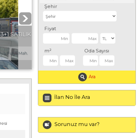
Şehir
Fiyat
 SATILIK
m²
Oda Sayısı
, Fulya Mah.
Ara
İlan No İle Ara
resi
Sorunuz mu var?