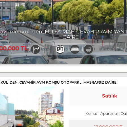
rimenkul`den...FULYA MAH CEVAHİR AVM YANI 3+1
DAİRE
,000 TL
120m²
3
1
1
İstanbul, Şişli, Fulya
NKUL`DEN..CEVAHİR AVM KOMŞU OTOPARKLI MASRAFSIZ DAİRE
Satılık
Konut
Apartman Dai
12,000,000 TL