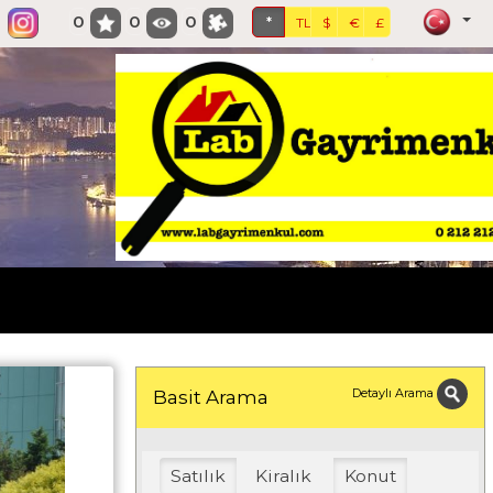
0
0
0
*
TL
$
€
£
Detaylı Arama
Basit Arama
Satılık
Kiralık
Konut