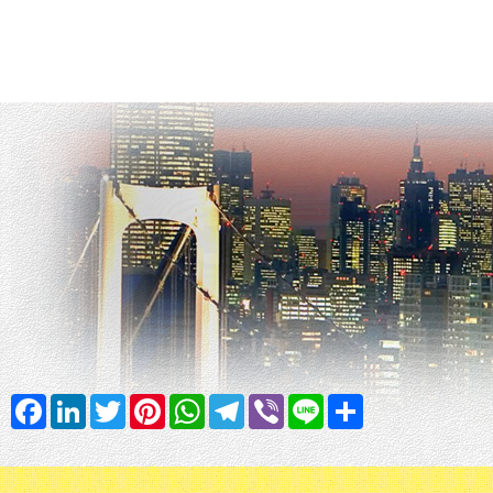
Facebook
LinkedIn
Twitter
Pinterest
WhatsApp
Telegram
Viber
Line
Share