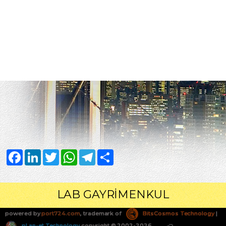
Facebook
LinkedIn
Twitter
WhatsApp
Telegram
Share
LAB GAYRİMENKUL
powered by
port724.com
, trademark of
BitsCosmos Technology
|
pLan-et Technology
copyright © 2002-2026