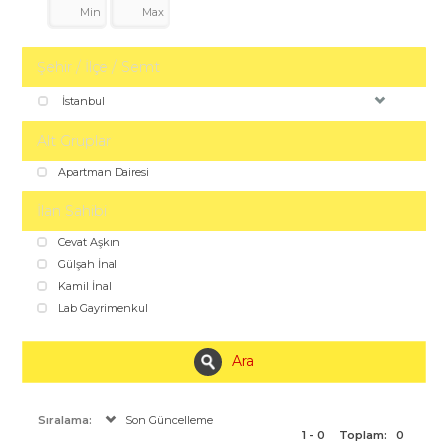
Şehir / İlçe / Semt
İstanbul
Alt Gruplar
Apartman Dairesi
İlan Sahibi
Cevat Aşkın
Gülşah İnal
Kamil İnal
Lab Gayrimenkul
Ara
Sıralama:
Son Güncelleme
1 - 0
Toplam:
0