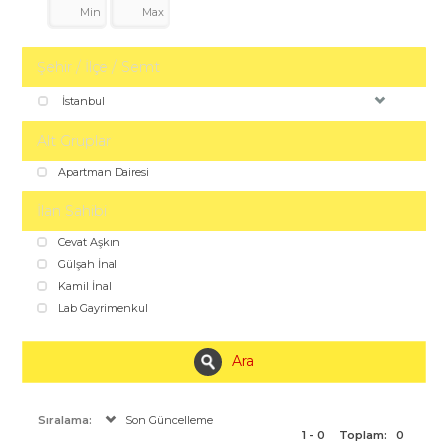
Şehir / İlçe / Semt
İstanbul
Alt Gruplar
Apartman Dairesi
İlan Sahibi
Cevat Aşkın
Gülşah İnal
Kamil İnal
Lab Gayrimenkul
Ara
Sıralama:
Son Güncelleme
1 - 0
Toplam:
0