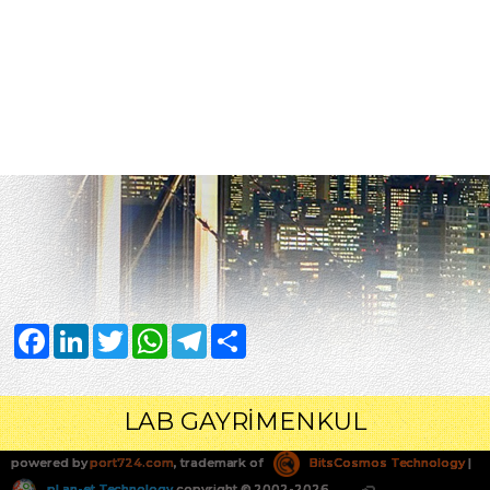
Facebook
LinkedIn
Twitter
WhatsApp
Telegram
Share
LAB GAYRİMENKUL
powered by
port724.com
, trademark of
BitsCosmos Technology
|
pLan-et Technology
copyright © 2002-2026